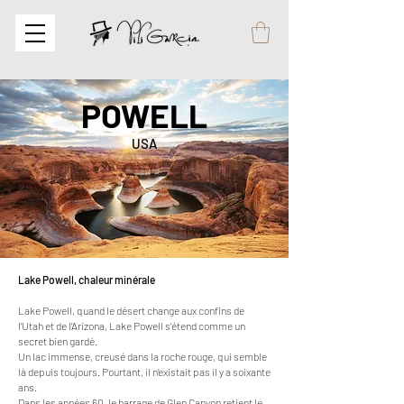
POWELL
USA
Lake Powell, chaleur minérale
Lake
Powell, quand le désert change aux confins de
l’Utah et de l’Arizona, Lake Powell s’étend comme un
secret bien gardé.
Un lac immense, creusé dans la roche rouge, qui semble
là depuis toujours. Pourtant, il n
’existait pas il y a soixante
ans.
Dans les années 60, le barrage de Glen Canyon retient le