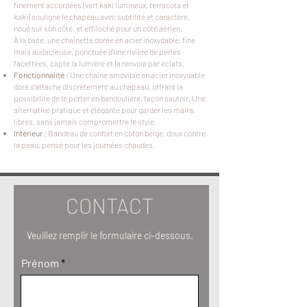
finement accordées (vert kaki lumineux, terracota et
kaki) souligne le chapeau avec subtilité et caractère,
noué sur son côté, et effiloché pour un côté aérien.
À la base, une chaînette dorée en acier inoxydable, fine
mais audacieuse, ponctuée d’une rivière de perles
facettées, capte la lumière et la renvoie par éclats.
Fonctionnalité :
Une chaîne amovible en acier inoxydable
doré s’attache discrètement au chapeau, offrant la
possibilité de le porter en bandoulière, façon sautoir. Une
alternative pratique et élégante pour garder les mains
libres, sans jamais compromettre le style.
Intérieur :
Bandeau de confort en coton beige, doux contre
la peau, pensé pour les journées chaudes.
CONTACT
Veuillez remplir le formulaire ci-dessous.
Prénom