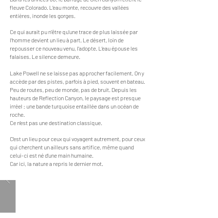
fleuve Colorado. L’eau monte, recouvre des vallées
entières, inonde les gorges.
Ce qui aurait pu n’être qu’une trace de plus laissée par
l’homme devient un lieu à part. Le désert, loin de
repousser ce nouveau venu, l’adopte. L’eau épouse les
falaises. Le silence demeure.
Lake Powell ne se laisse pas approcher facilement. On y
accède par des pistes, parfois à pied, souvent en bateau.
Peu de routes, peu de monde, pas de bruit. Depuis les
hauteurs de Reflection Canyon, le paysage est presque
irréel : une bande turquoise entaillée dans un océan de
roche.
Ce n’est pas une destination classique.
C’est un lieu pour ceux qui voyagent autrement, pour ceux
qui cherchent un ailleurs sans artifice, même quand
celui-ci est né d’une main humaine.
Car ici, la nature a repris le dernier mot.