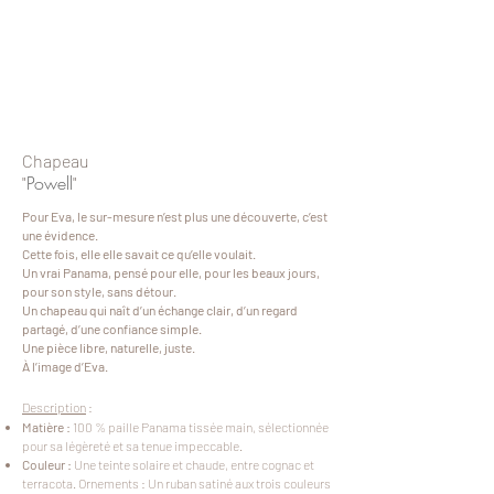
Chapeau
Powell
"
"
Pour Eva, le sur-mesure n’est plus une découverte, c’est
une évidence.
Cette fois, elle elle savait ce qu’elle voulait.
Un vrai Panama, pensé pour elle, pour les beaux jours,
pour son style, sans détour.
Un chapeau qui naît d’un échange clair, d’un regard
partagé, d’une confiance simple.
Une pièce libre, naturelle, juste.
À l’image d’Eva.
Description
:
Matière :
100 % paille Panama tissée main, sélectionnée
pour sa légèreté et sa tenue impeccable.
Couleur :
Une teinte solaire et chaude, entre cognac et
terracota. Ornements : Un ruban satiné aux trois couleurs