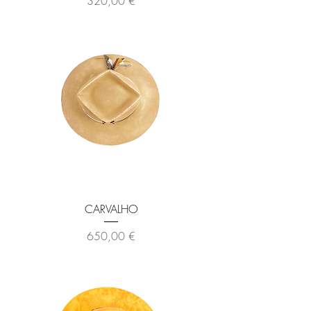
320,00 €
CARVALHO
Prix
650,00 €