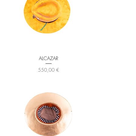
ALCAZAR
Prix
550,00 €