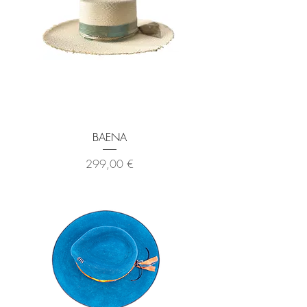
BAENA
Prix
299,00 €