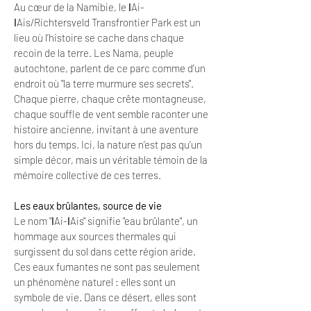
Au cœur de la Namibie, le ǀAi-
ǀAis/Richtersveld Transfrontier Park est un
lieu où l’histoire se cache dans chaque
recoin de la terre. Les Nama, peuple
autochtone, parlent de ce parc comme d’un
endroit où "la terre murmure ses secrets".
Chaque pierre, chaque crête montagneuse,
chaque souffle de vent semble raconter une
histoire ancienne, invitant à une aventure
hors du temps. Ici, la nature n’est pas qu’un
simple décor, mais un véritable témoin de la
mémoire collective de ces terres.
Les eaux brûlantes, source de vie
Le nom "ǀAi-ǀAis" signifie "eau brûlante", un
hommage aux sources thermales qui
surgissent du sol dans cette région aride.
Ces eaux fumantes ne sont pas seulement
un phénomène naturel : elles sont un
symbole de vie. Dans ce désert, elles sont