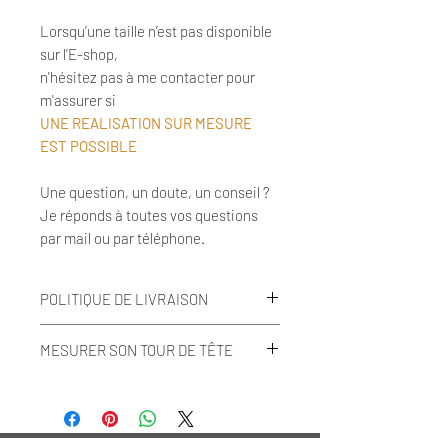
Lorsqu’une taille n’est pas disponible
sur l’E-shop,
n'hésitez pas à me contacter pour
m'assurer si
UNE REALISATION SUR MESURE
EST POSSIBLE
Une question, un doute, un conseil ?
Je réponds à toutes vos questions
par mail ou par téléphone.
POLITIQUE DE LIVRAISON
En Belgique :
MESURER SON TOUR DE TÊTE
Livraison à domicile, uniquement
pour la Province de Liège
Comment mesurer son tour de tête
Retrait à l'atelier sur rendez-vous
avec ou sans mètre ruban ?
Le délai de livraison est estimé à 2 à
3 jours ouvrables après réception du