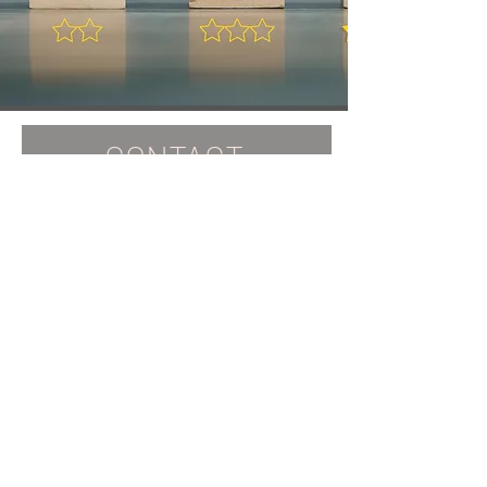
...
Une rencontre hors du temps ...
CONTACT
Veuillez remplir le formulaire ci-dessous.
Prénom
Nom
E-mail