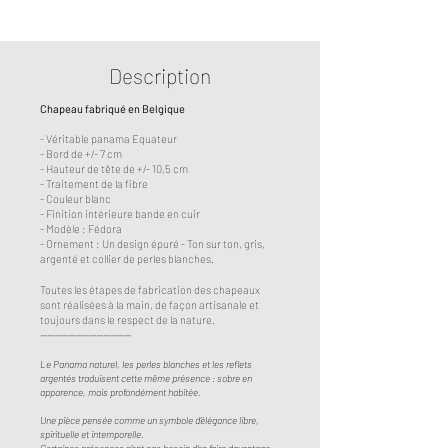
Description
Chapeau fabriqué en Belgique
- Véritable panama Equateur
- Bord de +/- 7 cm
- Hauteur de tête de +/- 10,5 cm
- Traitement de la fibre
- Couleur blanc
- Finition intérieure bande en cuir
- Modèle : Fédora
- Ornement : Un design épuré - Ton sur ton, gris,
argenté et collier de perles blanches.
Toutes les étapes de fabrication des chapeaux
sont réalisées à la main, de façon artisanale et
toujours dans le respect de la nature.
​​--------------------------
Le Panama naturel, les perles blanches et les reflets
argentés traduisent cette même présence : sobre en
apparence, mais profondément habitée.
Une pièce pensée comme un symbole d’élégance libre,
spirituelle et intemporelle.
Certaines présences n’ont pas besoin d’en faire davantage