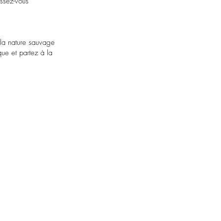
issez-vous
 la nature sauvage
que et partez à la