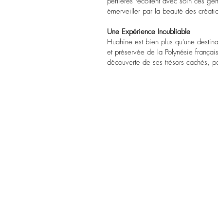
perlières récoltent avec soin ces ge
émerveiller par la beauté des créatio
Une Expérience Inoubliable
Huahine est bien plus qu'une destin
et préservée de la Polynésie français
découverte de ses trésors cachés, po