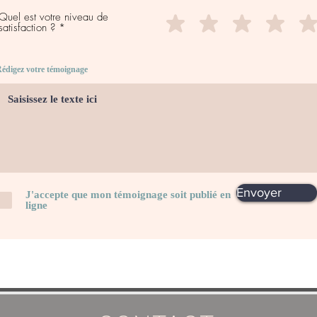
Quel est votre niveau de
satisfaction ?
édigez votre témoignage
Envoyer
J'accepte que mon témoignage soit publié en
ligne