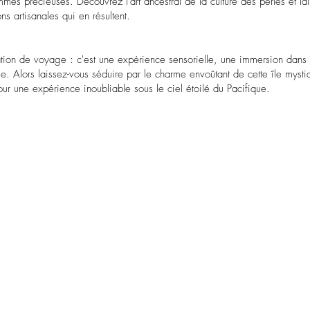
mmes précieuses. Découvrez l'art ancestral de la culture des perles et la
ns artisanales qui en résultent.
ation de voyage : c'est une expérience sensorielle, une immersion dans
e. Alors laissez-vous séduire par le charme envoûtant de cette île mysti
ur une expérience inoubliable sous le ciel étoilé du Pacifique.