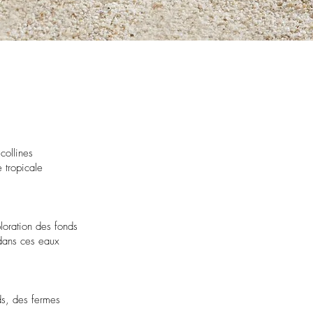
collines
 tropicale
loration des fonds
 dans ces eaux
ds, des fermes