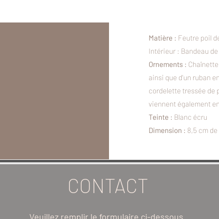
Matière :
Feutre poil d
Intérieur : Bandeau de
Ornements :
Chaînette
ainsi que d'un ruban e
cordelette tressée de 
viennent également enr
Teinte :
Blanc écru
Dimension :
8,5 cm de 
CONTACT
Veuillez remplir le formulaire ci-dessous.