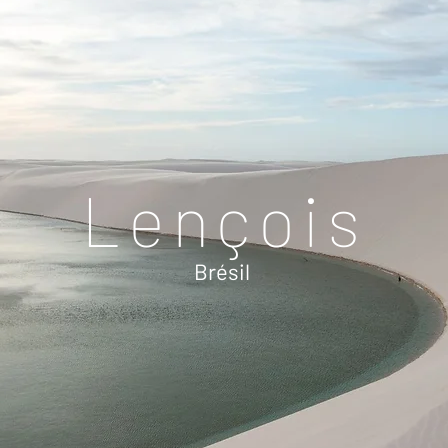
Lençois
Brésil