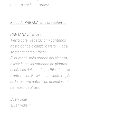
respeto por la naturaleza.
En cada PARADA, una creación ...
PANTANAL
,
Brasil
Tierra ocre, vegetación y pantanos
hasta donde alcanza la vista ... ¡casi
se siente como África!
El humedal más grande del planeta,
existe la mayor variedad de plantas
acuáticas del mundo ... Ubicada en la
frontera con Bolivia, esta vasta región
es la reserva natural de animales más
hermosa de Brasil.
Buen viaje
"Buen viaje !"