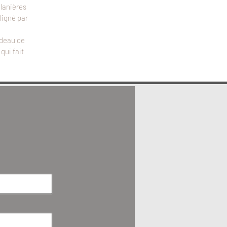
 lanières
ligné par
ndeau de
qui fait