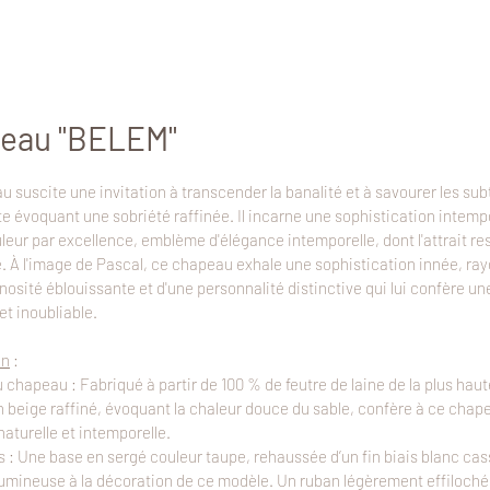
eau "BELEM
"
 suscite une invitation à transcender la banalité et à savourer les subt
te évoquant une sobriété raffinée. Il incarne une sophistication intemp
leur par excellence, emblème d'élégance intemporelle, dont l'attrait re
. À l'image de Pascal, ce chapeau exhale une sophistication innée, ra
nosité éblouissante et d'une personnalité distinctive qui lui confère un
et inoubliable.
on
:
 chapeau : Fabriqué à partir de 100 % de feutre de laine de la plus haut
n beige raffiné, évoquant la chaleur douce du sable, confère à ce cha
aturelle et intemporelle.
: Une base en sergé couleur taupe, rehaussée d’un fin biais blanc cas
lumineuse à la décoration de ce modèle. Un ruban légèrement effiloché