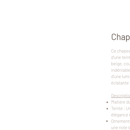
Chap
Ce chapeau
d'une tein
beige, cou
indéniable
d'une lumi
éclatante 
Descripti
Matière du
Teinte : U
élégance n
Ornements 
une note 