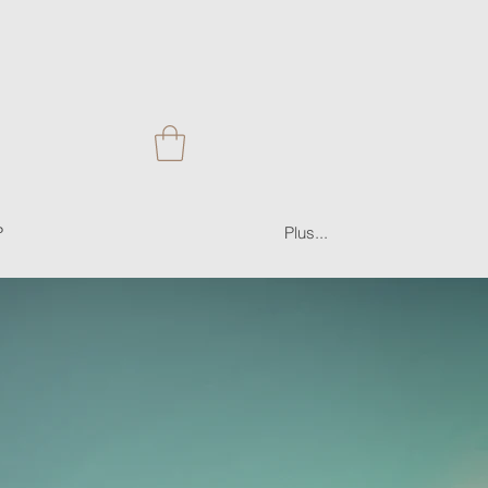
P
Plus...