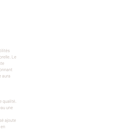
ilités
orelle. Le
ste
yonnant
e aura
e qualité.
peau une
sé ajoute
 en