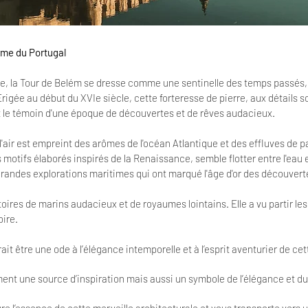
rme du Portugal
e, la Tour de Belém se dresse comme une sentinelle des temps passés, u
igée au début du XVIe siècle, cette forteresse de pierre, aux détails s
t le témoin d'une époque de découvertes et de rêves audacieux.
'air est empreint des arômes de l'océan Atlantique et des effluves de 
 motifs élaborés inspirés de la Renaissance, semble flotter entre l'eau e
grandes explorations maritimes qui ont marqué l'âge d'or des découvert
ires de marins audacieux et de royaumes lointains. Elle a vu partir les
oire.
it être une ode à l’élégance intemporelle et à l’esprit aventurier de c
ment une source d’inspiration mais aussi un symbole de l’élégance et d