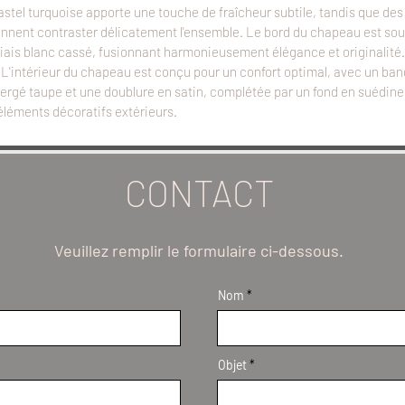
stel turquoise apporte une touche de fraîcheur subtile, tandis que des
ennent contraster délicatement l'ensemble. Le bord du chapeau est sou
iais blanc cassé, fusionnant harmonieusement élégance et originalité.
:
L'intérieur du chapeau est conçu pour un confort optimal, avec un ba
ergé taupe et une doublure en satin, complétée par un fond en suédine 
éléments décoratifs extérieurs.
CONTACT
Veuillez remplir le formulaire ci-dessous.
Nom
Objet