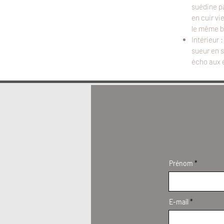
suédine pa
en cuir vi
le même b
Intérieur 
sueur en s
écho aux 
Prénom
E-mail