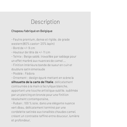
Description
Chapeau fabriqué en Belgique
-
Feutre premium, dense et rigide, de grade
western
(80% castor- 20% lapin)
- Bord de +/- 9 cm
- Hauteur de tête de +/- 11 cm
- Teinte : Beige sablé, travaillée par sablage pour
un effet marbré aux nuances de camel ...
- Finition intérieure bande de sueur en cuir et
doublure satin émeraude
- Modèle : Fédora
- Ornement : design épuré mettant en scène la
silhouette de la carte de l'Italie
, délicatement
contournée à la main à l'acrylique blanche,
apportant une touche artistique subtile, sublimée
par un piercing en bronze pour une finition
résolument contemporaine.
- Ruban : 100 % soie, dans une élégante nuance
vert d’eau, délicatement terminé par une
cordelette satinée aux tonalités chaudes camel,
créant un contraste raffiné entre douceur, lumière
et profondeur.