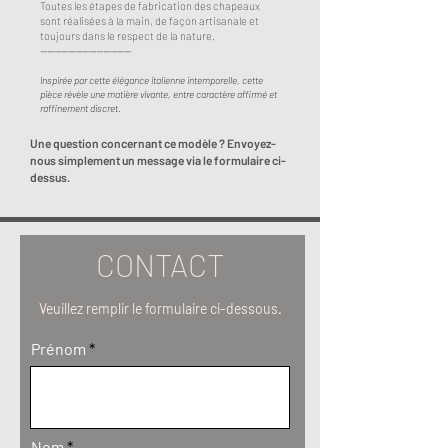
Toutes les étapes de fabrication des chapeaux
sont réalisées à la main, de façon artisanale et
toujours dans le respect de la nature.
​​--------------------------
Inspirée par cette élégance italienne intemporelle, cette
pièce révèle une matière vivante, entre caractère affirmé et
raffinement discret.
Une question concernant ce modèle ? Envoyez-
nous simplement un message via le formulaire ci-
dessus.
CONTACT
Veuillez remplir le formulaire ci-dessous.
Prénom
Nom