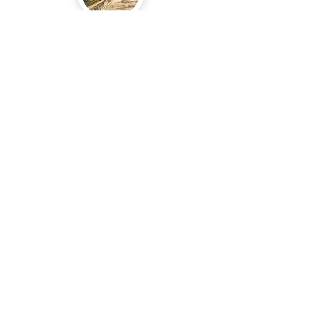
Cape Finisterre
À l’extrémité de la Galice, le Cap Finisterre
regarde l’océan comme une frontière entre
terre, lumière et horizon.
Tongariki
Face à l’océan Pacifique, les Moai de Tongariki
traversent le temps dans une lumière dorée
presque irréelle.