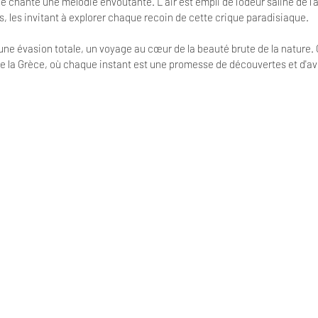
chante une mélodie envoûtante. L'air est empli de l'odeur saline de l'
rs, les invitant à explorer chaque recoin de cette crique paradisiaque.
 une évasion totale, un voyage au cœur de la beauté brute de la nature. C
e la Grèce, où chaque instant est une promesse de découvertes et d'a