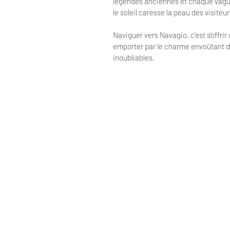
légendes anciennes et chaque vague 
le soleil caresse la peau des visiteu
Naviguer vers Navagio, c'est s'offrir
emporter par le charme envoûtant d
inoubliables.