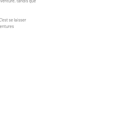
aventure, tandis que
'est se laisser
ventures