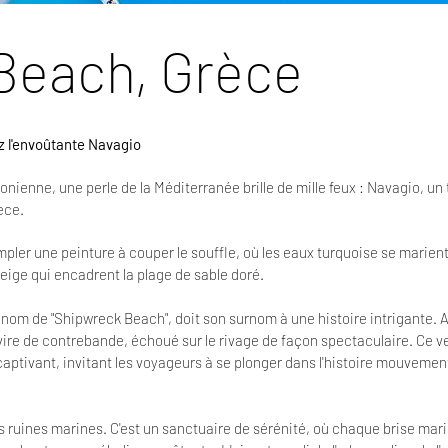
Beach, Grèce
z l'envoûtante Navagio
Ionienne, une perle de la Méditerranée brille de mille feux : Navagio, un t
èce.
pler une peinture à couper le souffle, où les eaux turquoise se mari
ige qui encadrent la plage de sable doré.
nom de "Shipwreck Beach", doit son surnom à une histoire intrigante. 
avire de contrebande, échoué sur le rivage de façon spectaculaire. Ce v
aptivant, invitant les voyageurs à se plonger dans l'histoire mouvemen
s ruines marines. C'est un sanctuaire de sérénité, où chaque brise ma