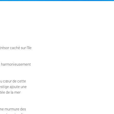
résor caché sur l'île
ent harmonieusement
Au cœur de cette
estige ajoute une
tée de la mer
rine murmure des