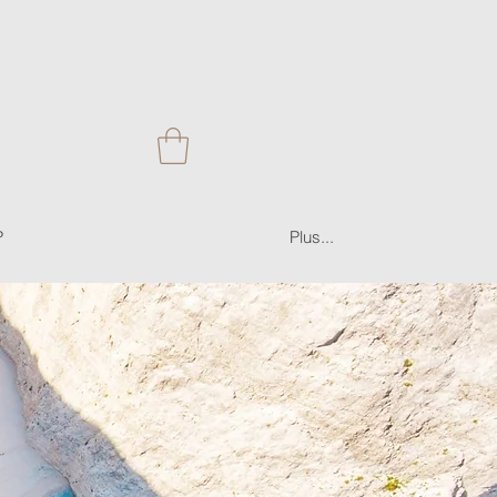
P
Plus...