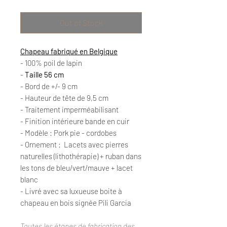
Out of Stock
Chapeau fabriqué en Belgique
- 100% poil de lapin
-
Taille 56 cm
- Bord de +/- 9 cm
- Hauteur de tête de 9,5 cm
- Traitement imperméabilisant
- Finition intérieure bande en cuir
- Modèle : Pork pie - cordobes
- Ornement : Lacets avec pierres
naturelles (lithothérapie) + ruban dans
les tons de bleu/vert/mauve + lacet
blanc
- Livré avec sa luxueuse boite à
chapeau en bois signée Pili Garcia
Toutes les étapes de fabrication des